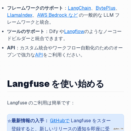
フレームワークのサポート
：
LangChain
、
BytePlus
、
LlamaIndex
、
AWS Bedrock など
の一般的な LLM フ
レームワークと統合。
ツールのサポート
：Dify や
Langflow
のようなノーコー
ドビルダーと統合できます。
API
：カスタム統合やワークフロー自動化のためのオー
プンで強力な
API
をご利用ください。
Langfuse を使い始める
Langfuse のご利用は簡単です：
⭐️
最新情報の入手：
GitHubで
Langfuse をスター
登録すると、新しいリリースの通知を即座に受